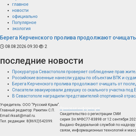
главное
новости
официально
Популярное
экология
Берега Керченского пролива продолжают очищать
08.08.2026 09:30
2
последние новости
Прокуратура Севастополя проверяет соблюдение прав жите
Российские военные нанесли удары по объектам ВПК и суда
Берега Керченского пролива продолжают очищать от после
Спасатели эвакуировали девушку со скального участка под
В Севастополе наградили представителей спортивной отрас
Учредитель: ООО "Русский Крым".
Правовая информация
Главный редактор: Ракитин С.П.
Свидетельство о регистрации СМИ
Email:rksait@mail.ru.
серия Эл №ФС77-83898 от 12 сентября 202
Тел. редакции: 8(8692)542099.
Выдано Федеральной службой по надзору 
связи, информационных технологий и мас