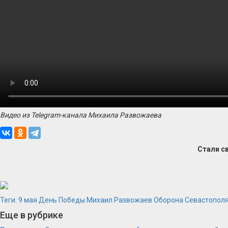
Видео из Telegram-канала Михаила Развожаева
Стали с
Теги:
9 мая
День Победы
Михаил Развожаев
Оборона Севастопол
Еще в рубрике