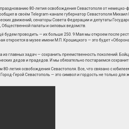
 празднованию 80-летия освобождения Севастополя от немецко-ф
ообщил в своём Telegram-канале губернатор Севастополя Михаил
еских движений, сенаторы Совета Федерации и депутаты Государ
, Общественной палаты и силовых ведомств.
щё будем проводить — их больше 250. 9 Мая мы откроем после ре
рая откроется в музее имени М.П. Крошицкого — это будет «Оборон
на из главных задач — сохранить преемственность поколений. Бо
ческих дедов и прадедов. И мы обязательно постараемся сохрани
ком 80-летия освобождения Севастополя. Все, что связано с юбил
Город-Герой Севастополь — это символ и гордость не только для ж