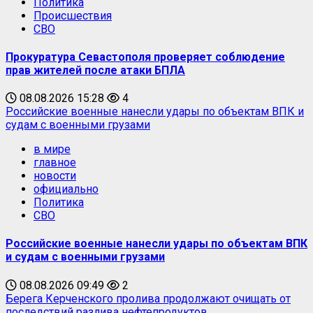
Политика
Происшествия
СВО
Прокуратура Севастополя проверяет соблюдение
прав жителей после атаки БПЛА
08.08.2026 15:28
4
Российские военные нанесли удары по объектам ВПК и
судам с военными грузами
в мире
главное
новости
официально
Политика
СВО
Российские военные нанесли удары по объектам ВПК
и судам с военными грузами
08.08.2026 09:49
2
Берега Керченского пролива продолжают очищать от
последствий разлива нефтепродуктов